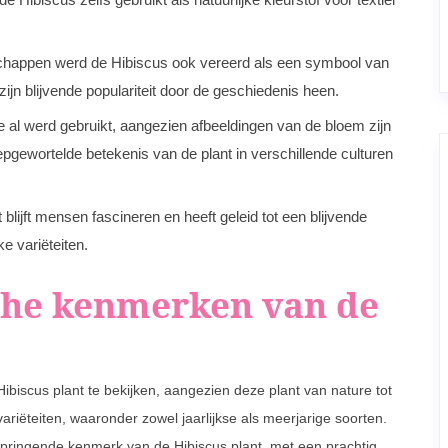
chappen werd de Hibiscus ook vereerd als een symbool van
ijn blijvende populariteit door de geschiedenis heen.
ie al werd gebruikt, aangezien afbeeldingen van de bloem zijn
epgewortelde betekenis van de plant in verschillende culturen
lijft mensen fascineren en heeft geleid tot een blijvende
ke variëteiten.
che kenmerken van de
biscus plant te bekijken, aangezien deze plant van nature tot
riëteiten, waaronder zowel jaarlijkse als meerjarige soorten.
springende kenmerk van de Hibiscus plant, met een prachtig