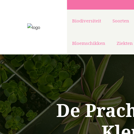
Biodiversiteit
Soorten
Bloemschikken
Ziekten
De Prach
Kle