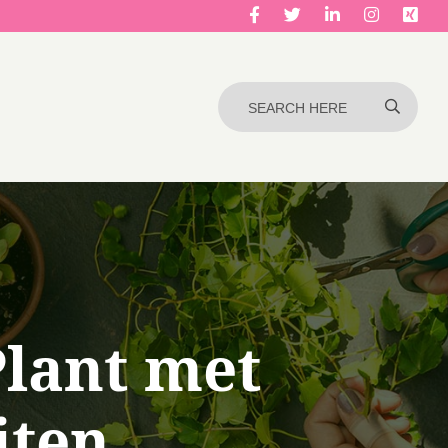
Plant met
iten