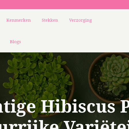
Kenmerken
Stekken
Verzorging
Blogs
tige Hibiscus 
urrijke Variëte