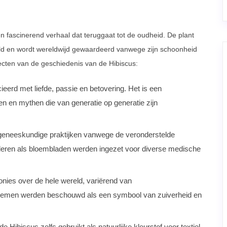
n fascinerend verhaal dat teruggaat tot de oudheid. De plant
eld en wordt wereldwijd gewaardeerd vanwege zijn schoonheid
pecten van de geschiedenis van de Hibiscus:
ieerd met liefde, passie en betovering. Het is een
en en mythen die van generatie op generatie zijn
e geneeskundige praktijken vanwege de veronderstelde
eren als bloembladen werden ingezet voor diverse medische
onies over de hele wereld, variërend van
 bloemen werden beschouwd als een symbool van zuiverheid en
Hibiscus zelfs gebruikt als natuurlijke kleurstof voor textiel