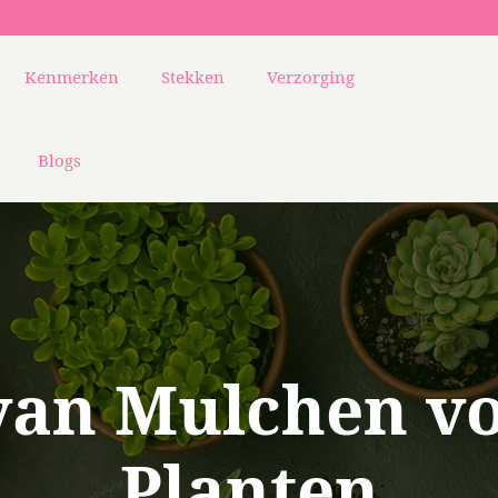
Kenmerken
Stekken
Verzorging
Blogs
van Mulchen vo
Planten