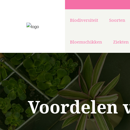
Biodiversiteit
Soorten
Bloemschikken
Ziekten
Voordelen 