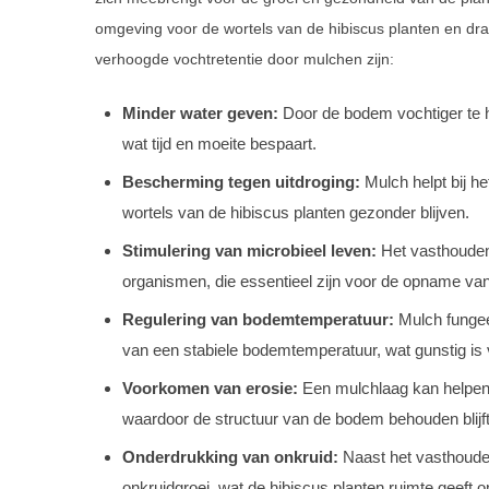
omgeving voor de wortels van de hibiscus planten en dra
verhoogde vochtretentie door mulchen zijn:
Minder water geven:
Door de bodem vochtiger te h
wat tijd en moeite bespaart.
Bescherming tegen uitdroging:
Mulch helpt bij h
wortels van de hibiscus planten gezonder blijven.
Stimulering van microbieel leven:
Het vasthouden 
organismen, die essentieel zijn voor de opname van
Regulering van bodemtemperatuur:
Mulch fungeer
van een stabiele bodemtemperatuur, wat gunstig is 
Voorkomen van erosie:
Een mulchlaag kan helpen 
waardoor de structuur van de bodem behouden blijft
Onderdrukking van onkruid:
Naast het vasthouden
onkruidgroei, wat de hibiscus planten ruimte geeft o